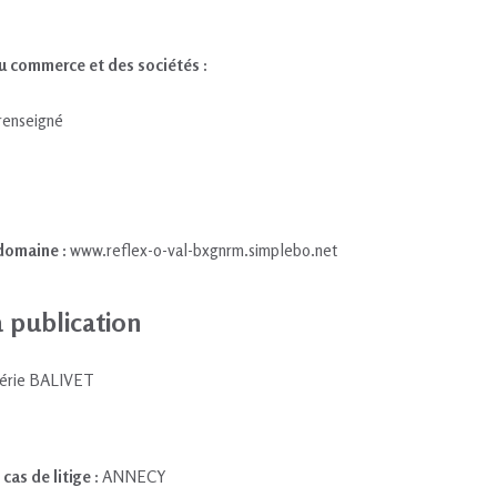
du commerce et des sociétés :
renseigné
 domaine :
www.reflex-o-val-bxgnrm.simplebo.net
a publication
érie BALIVET
cas de litige :
ANNECY