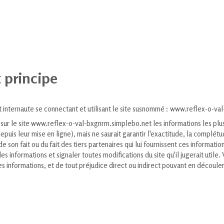
t principe
out internaute se connectant et utilisant le site susnommé : www.reflex-o-v
sur le site www.reflex-o-val-bxgnrm.simplebo.net les informations les plus 
uis leur mise en ligne), mais ne saurait garantir l'exactitude, la complétud
 de son fait ou du fait des tiers partenaires qui lui fournissent ces informat
es informations et signaler toutes modifications du site qu'il jugerait utile
ces informations, et de tout préjudice direct ou indirect pouvant en découler