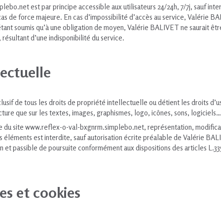
ebo.net est par principe accessible aux utilisateurs 24/24h, 7/7j, sauf in
cas de force majeure. En cas d’impossibilité d’accès au service, Valérie 
N’étant soumis qu’à une obligation de moyen, Valérie BALIVET ne saurait êt
résultant d’une indisponibilité du service.
lectuelle
sif de tous les droits de propriété intellectuelle ou détient les droits d’
ructure que sur les textes, images, graphismes, logo, icônes, sons, logiciels…
e du site www.reflex-o-val-bxgnrm.simplebo.net, représentation, modificat
s éléments est interdite, sauf autorisation écrite préalable de Valérie BA
 et passible de poursuite conformément aux dispositions des articles L.33
es et cookies