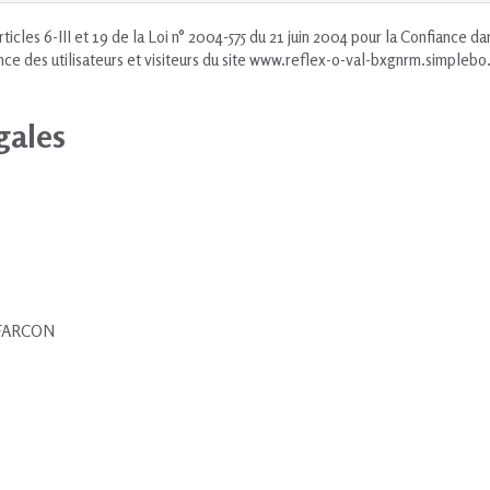
icles 6-III et 19 de la Loi n° 2004-575 du 21 juin 2004 pour la Confiance d
nce des utilisateurs et visiteurs du site www.reflex-o-val-bxgnrm.simplebo.
gales
FARCON