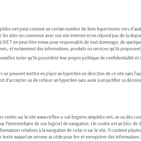
lebo.net peut contenir un certain nombre de liens hypertextes vers d’aut
es sites en connexion avec son site internet et ne répond pas de la disponi
 BALIVET ne peut être tenue pour responsable de tout dommage, de quelque 
nes, et notamment des informations, produits ou services qu’ils proposent
 veuillez noter qu’ils possèdent leur propre politique de confidentialité et
ers ne peuvent mettre en place un hyperlien en direction de ce site sans l'a
t d’accepter ou de refuser un hyperlien sans avoir à en justifier sa décisio
ses visites sur le site www.reflex-o-val-bxgnrm.simplebo.net, un ou des coo
r l'intermédiaire de son logiciel de navigation. Un cookie est un bloc de 
informations relatives à la navigation de celui-ci sur le site. Il contient plus
er texte auquel un serveur accède pour lire et enregistrer des informations.