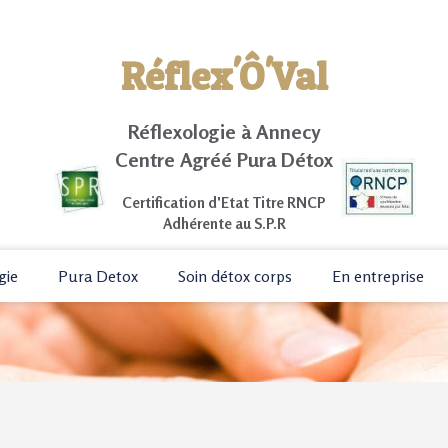
Réflex'Ô'Val
Réflexologie à Annecy
Centre Agréé Pura Détox
Certification d'Etat Titre RNCP
Adhérente au S.P.R
gie
Pura Detox
Soin détox corps
En entreprise