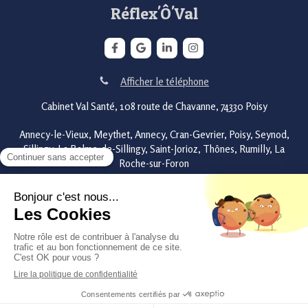
Réflex'Ô'Val
Afficher le téléphone
Cabinet Val Santé, 108 route de Chavanne, 74330 Poisy
Annecy-le-Vieux, Meythet, Annecy, Cran-Gevrier, Poisy, Seynod,
Sillingy, La Balme-de-Sillingy, Saint-Jorioz, Thônes, Rumilly, La
Roche-sur-Foron
Plan du site
Mentions légales
Conditions générales de ventes
©2023 Réflex'Ô'Val - Réflexologie